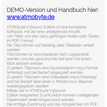
DEMO-Version und Handbuch hier:
www.atmobyte.de
ATMObyte V3Sound-Edition
ist eine komplexe
Software, mit der eine unbegrenzte Anzahl
von
Titeln
und den dazu gehörigen Noten oder Texten
im
PDF-Forma
t.
Die
Titel
können auf beliebig viele
Titellisten
verteilt
werden.
Titel
können 12 verschiedenen
Set's
zugeordnet
werden und das gewünschte
Set
kann mit einem
Klick aktiviert werden.
Zu jedem
Titel
kann eine Sounddatei im mp3-Format
hinterlegt und bei Bedarf abgespielt werden.
Zu jedem
Titel
kann eine
Videodatei
(mp4) hinterlegt
und bei Bedarf über einen 2. Monitor bzw. Beamer
wiedergegeben werden.
Mittels der in
ATMObyte V3Sound-
Edition
integrierten
Scanfunktion
können vorliegenden
Papiernoten direkt
eingescannt
werden.
Die richtige Zuordnung und das Abspeichern im
PDF-