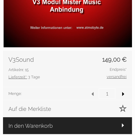
V3Sound
149,00
€
Endpreis*
Artikelnr.: 15
versandfrei
Lieferzeit*:
3 Tage
Menge:
Auf die Merkliste
In den Warenkorb