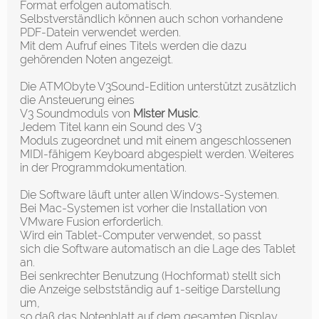
Forma
t erfolgen automatisch.
Selbstverständlich können auch schon vorhandene
PDF-Datein verwendet werden.
Mit dem Aufruf eines
Titels
werden die dazu
gehörenden Noten angezeigt.
Die
ATMObyte V3Sound-Edition unterstützt z
usätzlich
die Ansteuerung eines
V3 Soundmoduls von
Mister Music
.
Jedem Titel kann ein Sound des V3
Moduls zugeordnet und mit einem angeschlossenen
MIDI-fähigem Keyboard abgespielt werden. Weiteres
in der Programmdokumentation.
Die Software läuft unter allen Windows-Systemen.
Bei Mac-Systemen ist vorher die Installation von
VMware Fusion erforderlich.
Wird ein Tablet-Computer verwendet, so passt
sich die Software automatisch an die Lage des Tablet
an.
Bei senkrechter Benutzung (Hochformat) stellt sich
die Anzeige selbstständig auf 1-seitige Darstellung
um,
so daß das Notenblatt auf dem gesamten Display